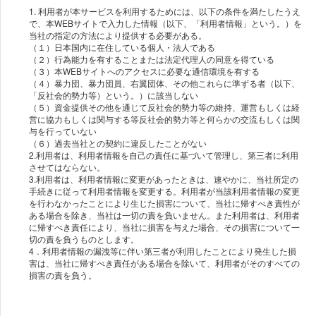
1. 利⽤者が本サービスを利⽤するためには、以下の条件を満たしたうえ
で、本WEBサイトで入力した情報（以下、「利⽤者情報」という。）を
当社の指定の⽅法により提供する必要がある。
（１）日本国内に在住している個⼈・法⼈である
（２）行為能力を有することまたは法定代理⼈の同意を得ている
（３）本WEBサイトへのアクセスに必要な通信環境を有する
（４）暴力団、暴力団員、右翼団体、その他これらに準ずる者（以下、
「反社会的勢力等）という。）に該当しない
（５）資⾦提供その他を通じて反社会的勢⼒等の維持、運営もしくは経
営に協⼒もしくは関与する等反社会的勢⼒等と何らかの交流もしくは関
与を⾏っていない
（６）過去当社との契約に違反したことがない
2.利⽤者は、利⽤者情報を⾃⼰の責任に基づいて管理し、第三者に利用
させてはならない。
3.利⽤者は、利⽤者情報に変更があったときは、速やかに、当社所定の
⼿続きに従って利⽤者情報を変更する。利⽤者が当該利⽤者情報の変更
を⾏わなかったことにより⽣じた損害について、当社に帰すべき責性が
ある場合を除き、当社は⼀切の責を負いません。また利⽤者は、利用者
に帰すべき責任により、当社に損害を与えた場合、その損害について⼀
切の責を負うものとします。
4．利用者情報の漏洩等に伴い第三者が利用したことにより発生した損
害は、当社に帰すべき責任がある場合を除いて、利用者がそのすべての
損害の責を負う。