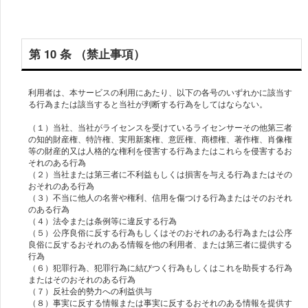
第 10 条 （禁⽌事項）
利⽤者は、本サービスの利⽤にあたり、以下の各号のいずれかに該当す
る⾏為または該当すると当社が判断する⾏為をしてはならない。
（１）当社、当社がライセンスを受けているライセンサーその他第三者
の知的財産権、特許権、実⽤新案権、意匠権、商標権、著作権、肖像権
等の財産的⼜は⼈格的な権利を侵害する⾏為またはこれらを侵害するお
それのある⾏為
（２）当社または第三者に不利益もしくは損害を与える⾏為またはその
おそれのある⾏為
（３）不当に他⼈の名誉や権利、信⽤を傷つける⾏為またはそのおそれ
のある⾏為
（４）法令または条例等に違反する⾏為
（５）公序良俗に反する⾏為もしくはそのおそれのある⾏為または公序
良俗に反するおそれのある情報を他の利⽤者、または第三者に提供する
⾏為
（６）犯罪⾏為、犯罪⾏為に結びつく⾏為もしくはこれを助⻑する⾏為
またはそのおそれのある⾏為
（７）反社会的勢⼒への利益供与
（８）事実に反する情報または事実に反するおそれのある情報を提供す