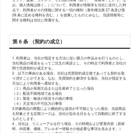
お、個⼈情報は除く。）について、利⽤者が情報等を当社に送付した時
点で、利⽤者がその情報に関する⼀切の権利（著作権法第 27 条及び第
28 条に定める権利を含む。）を放棄したものとみなし、当該情報等に
第 6 条 （契約の成立）
1. 利⽤者は、当社が指定する⽅法に従い購⼊の申込みを⾏うものとし、
当社商品の発送をもってご注文の承諾とし、その時点で利用者と当社の
間で売買契約が成立する。
2．以下の事由がある場合、当社は売買契約成立後であっても契約を取
り消すことができる。なお、売買契約を解消する場合、当社が指定する
方法により利用者へ通知する。
（１）商品が長期欠品または生産終了となった場合
（２）配送不能地域である場合
（３）製造・輸送の状況その他の事情
（４）天災等の不可抗力の事情
3.対象商品の廃盤により継続的な提供が不可能となった場合、当該商品
を対象とする定期コースは、当社が定める日をもって自動的に終了する
ものとします。
4．当社は、リニューアルを行う場合、その時期および変更内容（原材
料、内容量、価格、アレルギー情報その他必要な事項を含みます。）