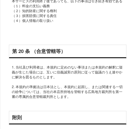
本サービスの利用終了後であっても、以下の事項は引き続き有効である
（１）料金の支払い義務
（２）知的財産に関する権利
（３）損害賠償に関する責任
（４）個人情報の取り扱い
第 20 条 （合意管轄等）
1. 当社及び利⽤者は、本規約に定めのない事項または本規約の解釈に疑
義が⽣じた場合には、互いに信義誠実の原則に従って協議のうえ速やか
に解決を図るものとします。
2. 本規約の準拠法は⽇本法とし、本規約に起因し、または関連する⼀切
の紛争については、当社の本店所持地を管轄する広島地⽅裁判所を第⼀
附則