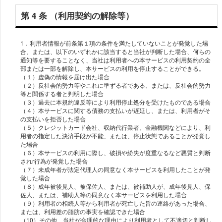
第 4 条 （利用契約の解除等）
1．利用者情報が前条第１項の条件を満たしていないことが発覚した場
合、または、以下のいずれかに該当すると当社が判断した場合、何らの
通知等を要することなく、当社は利用者への本サービスの利用契約の全
部または一部を解除し、本サービスの利用を停止することができる。
（１）虚偽の情報を届け出た場合
（２）反社会的勢力等やこれに準ずる者である、または、反社会的勢力
等と関係する者と判明した場合
（３）過去に本規約違反等により利用停止処分を受けたものである場合
（４）本サービスに関する債務の支払いが遅延し、または、利用者がそ
の支払いを拒否した場合
（５）クレジットカード会社、収納代行業者、金融機関などにより、利
用者の指定した決済手段が不能、または、停止状態であることが発覚し
た場合
（６）本サービスの利用に際し、破損や紛失が度重なるなど悪質と判断
されr行為が発覚した場合
（７）未成年者が法定代理人の同意なく本サービスを利用したことが発
覚した場合
（８）成年被後見人、被保佐人、または、被補助人が、成年後見人、保
佐人、または、補助人等の同意なく本サービスを利用した場合
（９）利用者の相続人等から利用者が死亡した旨の連絡があった場合、
または、利用差の脂肪の事実を確認できた場合
（10）その他、当社が合理的な理由により利用者として不適切と判断し