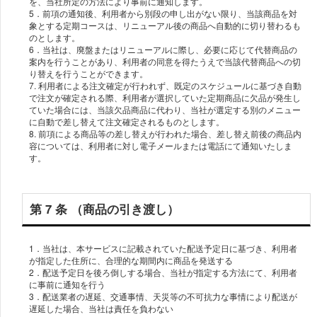
を、当社所定の方法により事前に通知します。
5．前項の通知後、利用者から別段の申し出がない限り、当該商品を対
象とする定期コースは、リニューアル後の商品へ自動的に切り替わるも
のとします。
6．当社は、廃盤またはリニューアルに際し、必要に応じて代替商品の
案内を行うことがあり、利用者の同意を得たうえで当該代替商品への切
り替えを行うことができます。
7. 利用者による注文確定が行われず、既定のスケジュールに基づき自動
で注文が確定される際、利用者が選択していた定期商品に欠品が発生し
ていた場合には、当該欠品商品に代わり、当社が選定する別のメニュー
に自動で差し替えて注文確定されるものとします。
8. 前項による商品等の差し替えが行われた場合、差し替え前後の商品内
容については、利用者に対し電子メールまたは電話にて通知いたしま
第 7 条 （商品の引き渡し）
1．当社は、本サービスに記載されていた配送予定日に基づき、利用者
が指定した住所に、合理的な期間内に商品を発送する
2．配送予定日を後ろ倒しする場合、当社が指定する方法にて、利用者
に事前に通知を行う
3．配送業者の遅延、交通事情、天災等の不可抗力な事情により配送が