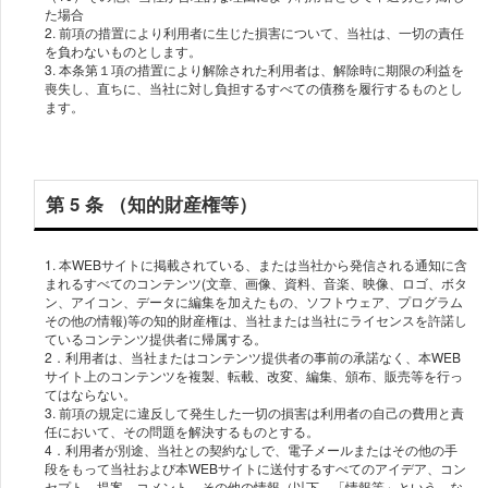
た場合
2. 前項の措置により利⽤者に⽣じた損害について、当社は、⼀切の責任
を負わないものとします。
3. 本条第１項の措置により解除された利⽤者は、解除時に期限の利益を
喪失し、直ちに、当社に対し負担するすべての債務を履⾏するものとし
ます。
第 5 条 （知的財産権等）
1. 本WEBサイトに掲載されている、または当社から発信される通知に含
まれるすべてのコンテンツ(⽂章、画像、資料、⾳楽、映像、ロゴ、ボタ
ン、アイコン、データに編集を加えたもの、ソフトウェア、プログラム
その他の情報)等の知的財産権は、当社または当社にライセンスを許諾し
ているコンテンツ提供者に帰属する。
2．利用者は、当社またはコンテンツ提供者の事前の承諾なく、本WEB
サイト上のコンテンツを複製、転載、改変、編集、頒布、販売等を行っ
てはならない。
3. 前項の規定に違反して発生した一切の損害は利⽤者の⾃⼰の費⽤と責
任において、その問題を解決するものとする。
4．利⽤者が別途、当社との契約なしで、電⼦メールまたはその他の⼿
段をもって当社および本WEBサイトに送付するすべてのアイデア、コン
セプト、提案、コメント、その他の情報（以下、「情報等」という。な