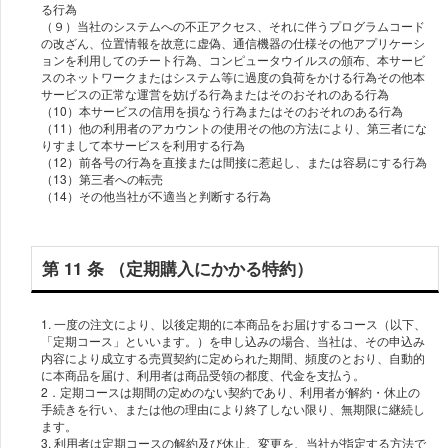
る⾏為
（９）当社のシステムへの不正アクセス、それに伴うプログラムコード
の改ざん、位置情報を故意に虚偽、通信機器の仕様その他アプリケーシ
ョンを利⽤してのチート⾏為、コンピュータウイルスの頒布、本サービ
スのネットワークまたはシステム等に過度の負荷をかける⾏為その他本
サービスの正常な運営を妨げる⾏為またはそのおそれのある⾏為
（10）本サービスの信⽤を損なう⾏為またはそのおそれのある⾏為
（11）他の利⽤者のアカウントの使⽤その他の⽅法により、第三者にな
りすまして本サービスを利⽤する⾏為
（12）前各号の⾏為を直接または間接に惹起し、または容易にする⾏為
（13）第三者への転売
第 11 条 （定期購入にかかる特約）
1. ⼀度の注⽂により、以後定期的に本商品をお届けするコース（以下、
「定期コース」といいます。）を申し込みの場合、当社は、その申込み
内容により成⽴する売買契約に定められた期間、頻度のとおり、⾃動的
に本商品を届け、利⽤者は商品受領の都度、代⾦を支払う。
2．定期コースは期間の定めのない契約であり、利用者が解約・休⽌の
⼿続きを⾏い、または他の理由により終了しない限り、無期限に継続し
ます。
3. 利用者は定期コースの解約及び休⽌、変更を、当社が指定する⽅法で