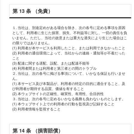
第 13 条 （免責）
１. 当社は、別途定めがある場合を除き、次の各号に定める事項を原因
として、利⽤者に⽣じた損害、損失、不利益等に対し、⼀切の責任を負
いません。ただし、当社の故意または重⼤な過失により⽣じた場合はこ
の限りではありません。
(1) 利⽤者が本サービスを利⽤したこと、または利⽤できなかったこと
(2) 利⽤者の通信環境によって、当社からの連絡・通知等が不着だった
こと
(3) 配達に関する遅配、誤配、または配達不能等
(4) 利⽤者間または利⽤者と第三者との間のトラブル
２. 当社は、次の各号に掲げる事項について、いかなる保証も⾏いませ
ん。
(1) 本サービス及び本製品が、利⽤者の特定の⽬的に適合すること、及
び利⽤者が期待する品質、価値を有すること
(2) 本ウェブサイトの正確性、確実性、有⽤性、合⽬的性
３. 当社は、次の各号に定めるいかなる義務も負わないものとします。
(1) 本ウェブサイト上での利⽤者の⾏動を監視及び記録すること
第 14 条 （損害賠償）