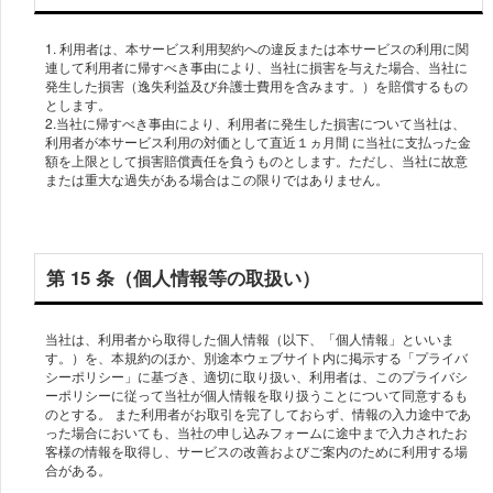
1. 利⽤者は、本サービス利⽤契約への違反または本サービスの利⽤に関
連して利用者に帰すべき事由により、当社に損害を与えた場合、当社に
発⽣した損害（逸失利益及び弁護⼠費⽤を含みます。）を賠償するもの
とします。
2.当社に帰すべき事由により、利⽤者に発⽣した損害について当社は、
利⽤者が本サービス利⽤の対価として直近１ヵ⽉間 に当社に⽀払った⾦
額を上限として損害賠償責任を負うものとします。ただし、当社に故意
または重⼤な過失がある場合はこの限りではありません。
第 15 条（個人情報等の取扱い）
当社は、利⽤者から取得した個⼈情報（以下、「個⼈情報」といいま
す。）を、本規約のほか、別途本ウェブサイト内に掲⽰する「プライバ
シーポリシー」に基づき、適切に取り扱い、利⽤者は、このプライバシ
ーポリシーに従って当社が個⼈情報を取り扱うことについて同意するも
のとする。 また利用者がお取引を完了しておらず、情報の入力途中であ
った場合においても、当社の申し込みフォームに途中まで入力されたお
客様の情報を取得し、サービスの改善およびご案内のために利用する場