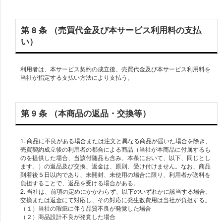
第 8 条 （売買代金及び本サービス利用料の支払
い）
利⽤者は、本サービス契約の成⽴後、売買代⾦及び本サービス利⽤料を
当社が指定する⽀払い⽅法により⽀払う。
第 9 条 （本商品の返品・交換等）
1. 商品に不良がある場合または注文と異なる商品が届いた場合を除き、
売買契約成⽴後の利⽤者の都合による商品（当社が本商品に付属するも
のを提供した場合、当該付随品も含み、本条において、以下、同じとし
ます。）の返品及び交換、返⾦は、原則、受け付けません。なお、商品
到着後５日以内であり、未開封、未使用の場合に限り、利用者が送料を
負担することで、返品を受ける場合がある。
2. 当社は、前項の定めにかかわらず、以下のいずれかに該当する場合、
交換または返金にて対応し、その対応に発生数費用は当社が負担する。
（１）当社の瑕疵に伴う品質不良が発覚した場合
（２）商品設計不良が発覚した場合