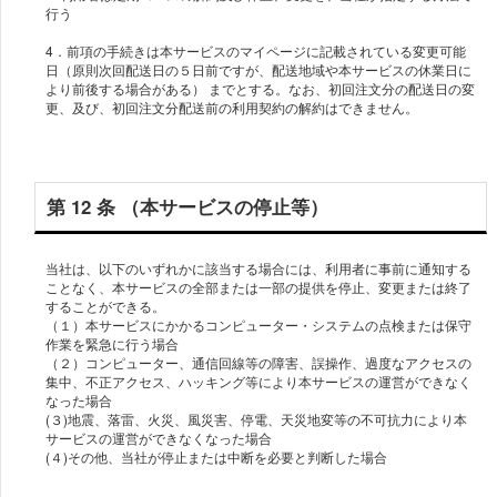
行う
4．前項の手続きは本サービスのマイページに記載されている変更可能
日（原則次回配送日の５日前ですが、配送地域や本サービスの休業日に
より前後する場合がある） までとする。なお、初回注文分の配送日の変
更、及び、初回注文分配送前の利用契約の解約はできません。
第 12 条 （本サービスの停止等）
当社は、以下のいずれかに該当する場合には、利⽤者に事前に通知する
ことなく、本サービスの全部または⼀部の提供を停⽌、変更または終了
することができる。
（１）本サービスにかかるコンピューター・システムの点検または保守
作業を緊急に⾏う場合
（２）コンピューター、通信回線等の障害、誤操作、過度なアクセスの
集中、不正アクセス、ハッキング等により本サービスの運営ができなく
なった場合
(３)地震、落雷、⽕災、⾵災害、停電、天災地変等の不可抗⼒により本
サービスの運営ができなくなった場合