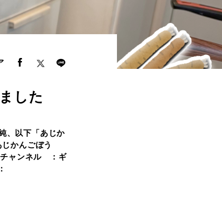
ア
れました
直純、以下「あじか
あじかんごぼう
開チャンネル ：ギ
：