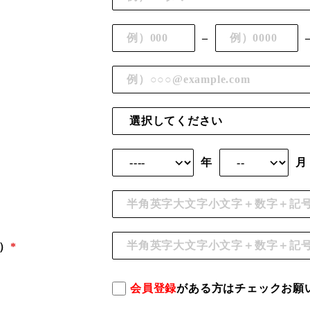
–
年
月
）
*
会員登録
がある方はチェックお願